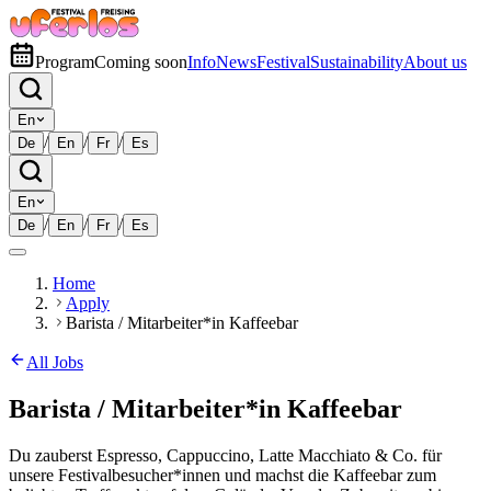
Program
Coming soon
Info
News
Festival
Sustainability
About us
En
/
/
/
De
En
Fr
Es
En
/
/
/
De
En
Fr
Es
Home
Apply
Barista / Mitarbeiter*in Kaffeebar
All Jobs
Barista / Mitarbeiter*in Kaffeebar
Du zauberst Espresso, Cappuccino, Latte Macchiato & Co. für
unsere Festivalbesucher*innen und machst die Kaffeebar zum