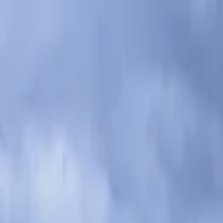
Program
Coming soon
Info
News
Festival
Sustainability
About us
En
/
/
/
De
En
Fr
Es
En
/
/
/
De
En
Fr
Es