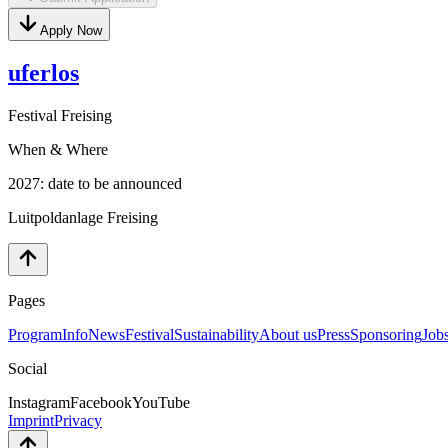
Apply Now
uferlos
Festival Freising
When & Where
2027: date to be announced
Luitpoldanlage Freising
Pages
Program
Info
News
Festival
Sustainability
About us
Press
Sponsoring
Job
Social
Instagram
Facebook
YouTube
Imprint
Privacy