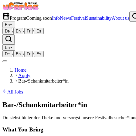
Program
Coming soon
Info
News
Festival
Sustainability
About us
En
/
/
/
De
En
Fr
Es
En
/
/
/
De
En
Fr
Es
Home
Apply
Bar-/Schankmitarbeiter*in
All Jobs
Bar-/Schankmitarbeiter*in
Du stehst hinter der Theke und versorgst unsere Festivalbesucher*in
What You Bring