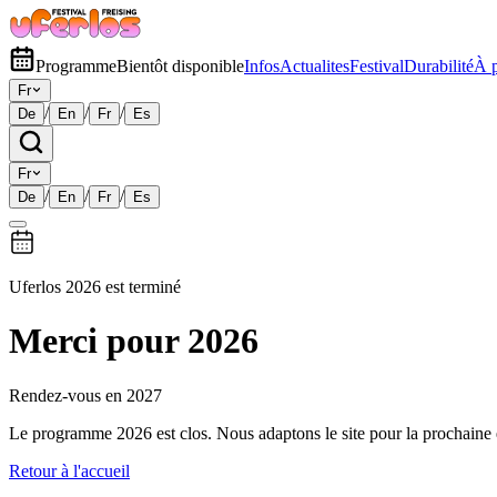
Programme
Bientôt disponible
Infos
Actualites
Festival
Durabilité
À 
Fr
/
/
/
De
En
Fr
Es
Fr
/
/
/
De
En
Fr
Es
Uferlos 2026 est terminé
Merci pour 2026
Rendez-vous en 2027
Le programme 2026 est clos. Nous adaptons le site pour la prochaine 
Retour à l'accueil