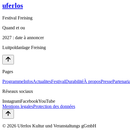
uferlos
Festival Freising
Quand et ou
2027 : date à annoncer
Luitpoldanlage Freising
Pages
Programme
Infos
Actualites
Festival
Durabilité
À propos
Presse
Partenaria
Réseaux sociaux
Instagram
Facebook
YouTube
Mentions legales
Protection des données
© 2026 Uferlos Kultur und Veranstaltungs gGmbH