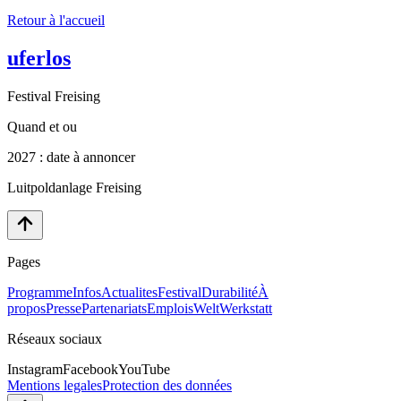
Retour à l'accueil
uferlos
Festival Freising
Quand et ou
2027 : date à annoncer
Luitpoldanlage Freising
Pages
Programme
Infos
Actualites
Festival
Durabilité
À
propos
Presse
Partenariats
Emplois
WeltWerkstatt
Réseaux sociaux
Instagram
Facebook
YouTube
Mentions legales
Protection des données