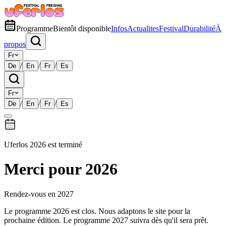
Programme
Bientôt disponible
Infos
Actualites
Festival
Durabilité
À
propos
Fr
/
/
/
De
En
Fr
Es
Fr
/
/
/
De
En
Fr
Es
Uferlos 2026 est terminé
Merci pour 2026
Rendez-vous en 2027
Le programme 2026 est clos. Nous adaptons le site pour la
prochaine édition. Le programme 2027 suivra dès qu'il sera prêt.