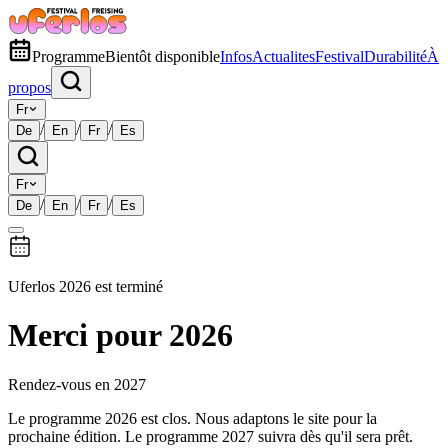
Programme
Bientôt disponible
Infos
Actualites
Festival
Durabilité
À
propos
Fr
/
/
/
De
En
Fr
Es
Fr
/
/
/
De
En
Fr
Es
Uferlos 2026 est terminé
Merci pour 2026
Rendez-vous en 2027
Le programme 2026 est clos. Nous adaptons le site pour la
prochaine édition. Le programme 2027 suivra dès qu'il sera prêt.