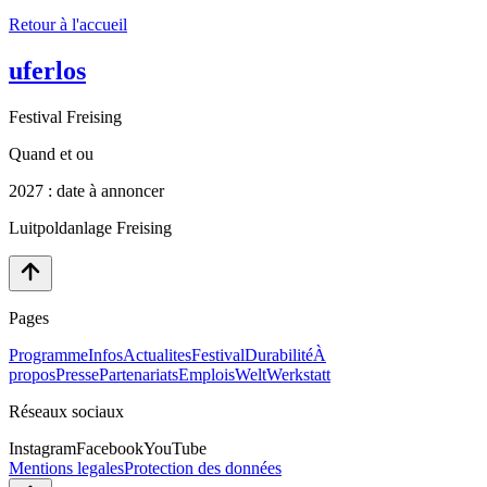
Retour à l'accueil
uferlos
Festival Freising
Quand et ou
2027 : date à annoncer
Luitpoldanlage Freising
Pages
Programme
Infos
Actualites
Festival
Durabilité
À
propos
Presse
Partenariats
Emplois
WeltWerkstatt
Réseaux sociaux
Instagram
Facebook
YouTube
Mentions legales
Protection des données