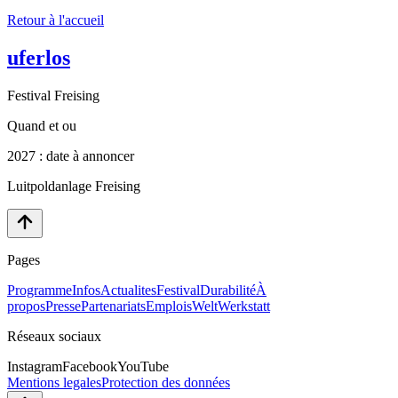
Retour à l'accueil
uferlos
Festival Freising
Quand et ou
2027 : date à annoncer
Luitpoldanlage Freising
Pages
Programme
Infos
Actualites
Festival
Durabilité
À
propos
Presse
Partenariats
Emplois
WeltWerkstatt
Réseaux sociaux
Instagram
Facebook
YouTube
Mentions legales
Protection des données