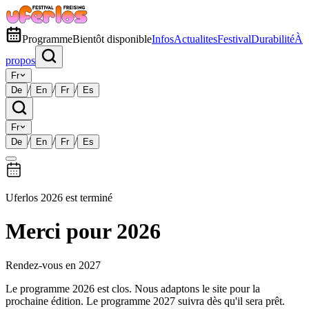
Programme
Bientôt disponible
Infos
Actualites
Festival
Durabilité
À
propos
Fr
/
/
/
De
En
Fr
Es
Fr
/
/
/
De
En
Fr
Es
Uferlos 2026 est terminé
Merci pour 2026
Rendez-vous en 2027
Le programme 2026 est clos. Nous adaptons le site pour la
prochaine édition. Le programme 2027 suivra dès qu'il sera prêt.