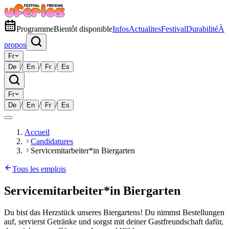
Programme
Bientôt disponible
Infos
Actualites
Festival
Durabilité
À
propos
Fr
/
/
/
De
En
Fr
Es
Fr
/
/
/
De
En
Fr
Es
Accueil
Candidatures
Servicemitarbeiter*in Biergarten
Tous les emplois
Servicemitarbeiter*in Biergarten
Du bist das Herzstück unseres Biergartens! Du nimmst Bestellungen
auf, servierst Getränke und sorgst mit deiner Gastfreundschaft dafür,