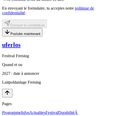
En envoyant le formulaire, tu acceptes notre
politique de
confidentialité
.
Envoyer la candidature
Postuler maintenant
uferlos
Festival Freising
Quand et ou
2027 : date à annoncer
Luitpoldanlage Freising
Pages
Programme
Infos
Actualites
Festival
Durabilité
À